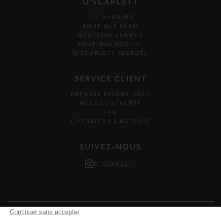
O'SCARLETT
LES MARQUES
BOUTIQUE PARIS
BOUTIQUE ANNECY
BOUTIQUE NOGENT
O’SCARLETT RECRUTE
SERVICE CLIENT
PRENDRE RENDEZ-VOUS
NOUS CONTACTER
FAQ
LIVRAISONS & RETOURS
SUIVEZ-NOUS
O'SCARLETT