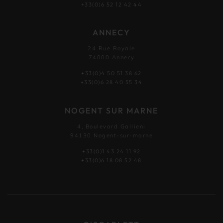
+33(0)6 52 12 42 44
ANNECY
24 Rue Royale
74000 Annecy
+33(0)4 50 51 38 62
+33(0)6 28 40 55 34
NOGENT SUR MARNE
4, Boulevard Gallieni
94130 Nogent-sur-marne
+33(0)1 43 24 11 92
+33(0)6 18 08 52 48