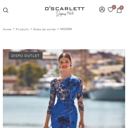
0
0
>
>
>
MG3308
Home
Produits
Robe de soirée
DISPO OUTLET