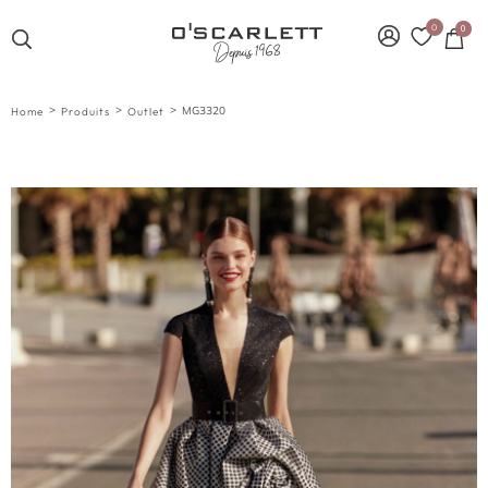
0
0
>
>
>
MG3320
Home
Produits
Outlet