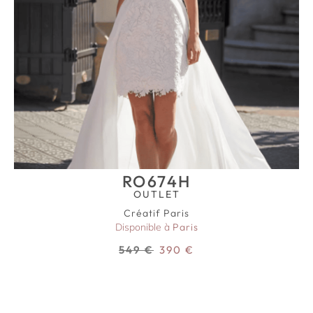
RO674H
OUTLET
Créatif Paris
Disponible à
Paris
549
€
390
€