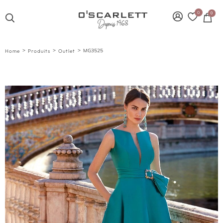
0
0
>
>
>
MG3525
Home
Produits
Outlet