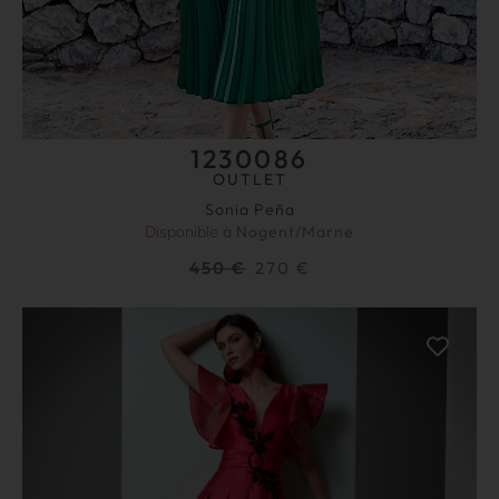
1230086
OUTLET
Sonia Peña
Disponible à
Nogent/Marne
450
€
270
€