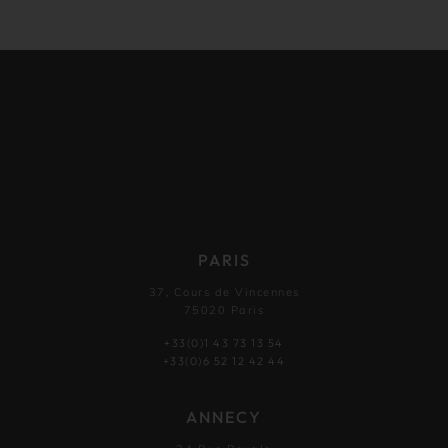
PARIS
37, Cours de Vincennes
75020 Paris
+33(0)1 43 73 13 54
+33(0)6 52 12 42 44
ANNECY