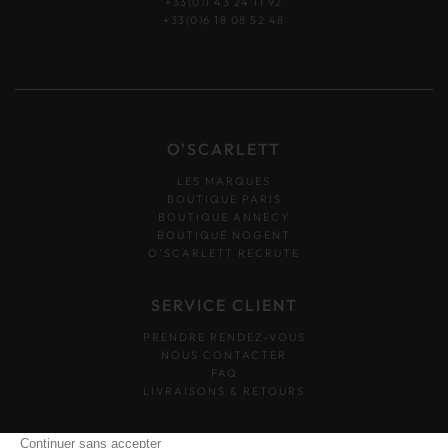
+33(0)1 43 24 11 92
+33(0)6 18 08 52 48
O'SCARLETT
LES MARQUES
BOUTIQUE PARIS
BOUTIQUE ANNECY
BOUTIQUE NOGENT
O’SCARLETT RECRUTE
SERVICE CLIENT
PRENDRE RENDEZ-VOUS
NOUS CONTACTER
FAQ
LIVRAISONS & RETOURS
SUIVEZ-NOUS