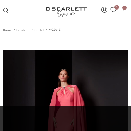
0
0
>
>
>
MG3645
Home
Produits
Outlet