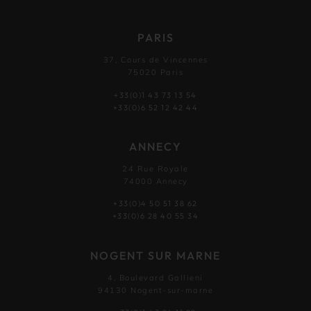
PARIS
37, Cours de Vincennes
75020 Paris
+33(0)1 43 73 13 54
+33(0)6 52 12 42 44
ANNECY
24 Rue Royale
74000 Annecy
+33(0)4 50 51 38 62
+33(0)6 28 40 55 34
NOGENT SUR MARNE
4, Boulevard Gallieni
94130 Nogent-sur-marne