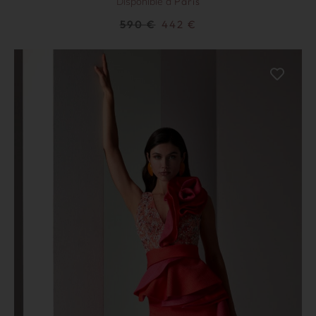
Disponible à
Paris
590
€
442
€