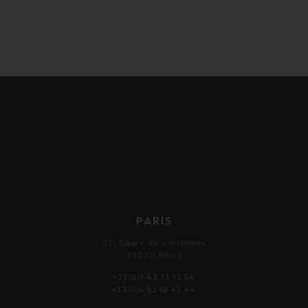
PARIS
37, Cours de Vincennes
75020 Paris
+33(0)1 43 73 13 54
+33(0)6 52 12 42 44