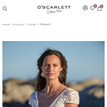
0
0
>
>
>
Paloma/1
Home
Produits
Outlet