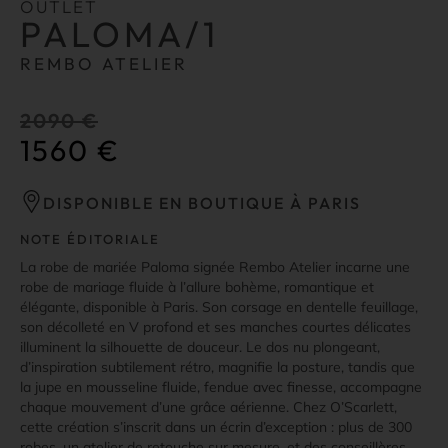
OUTLET
PALOMA/1
REMBO ATELIER
2090
€
1560
€
DISPONIBLE EN BOUTIQUE À PARIS
NOTE ÉDITORIALE
La robe de mariée Paloma signée Rembo Atelier incarne une
robe de mariage fluide à l’allure bohème, romantique et
élégante, disponible à Paris. Son corsage en dentelle feuillage,
son décolleté en V profond et ses manches courtes délicates
illuminent la silhouette de douceur. Le dos nu plongeant,
d’inspiration subtilement rétro, magnifie la posture, tandis que
la jupe en mousseline fluide, fendue avec finesse, accompagne
chaque mouvement d’une grâce aérienne. Chez O’Scarlett,
cette création s’inscrit dans un écrin d’exception : plus de 300
robes, un atelier de retouche sur mesure, et des conseillères