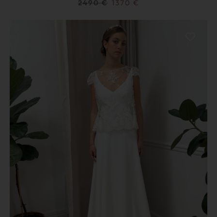
2490
€
1370
€