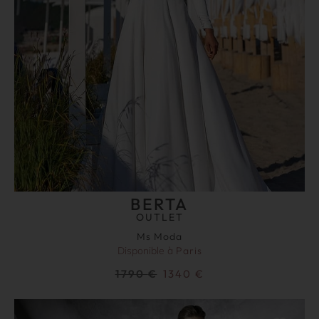
BERTA
OUTLET
Ms Moda
Disponible à
Paris
1790
€
1340
€