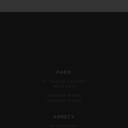
PARIS
37, Cours de Vincennes
75020 Paris
+33(0)1 43 73 13 54
+33(0)6 52 12 42 44
ANNECY
24 Rue Royale