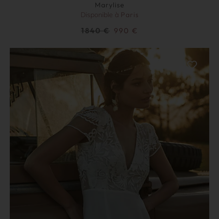
Marylise
Disponible à
Paris
1840
€
990
€