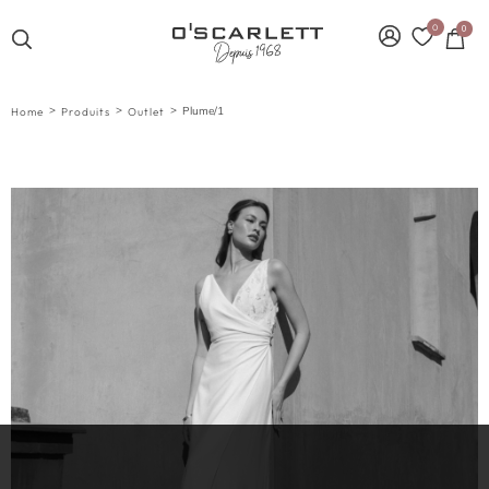
0
0
>
>
>
Plume/1
Home
Produits
Outlet