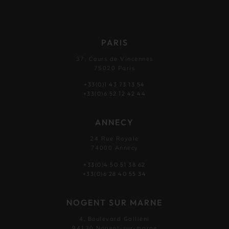
PARIS
37, Cours de Vincennes
75020 Paris
+33(0)1 43 73 13 54
+33(0)6 52 12 42 44
ANNECY
24 Rue Royale
74000 Annecy
+33(0)4 50 51 38 62
+33(0)6 28 40 55 34
NOGENT SUR MARNE
4, Boulevard Gallieni
94130 Nogent-sur-marne