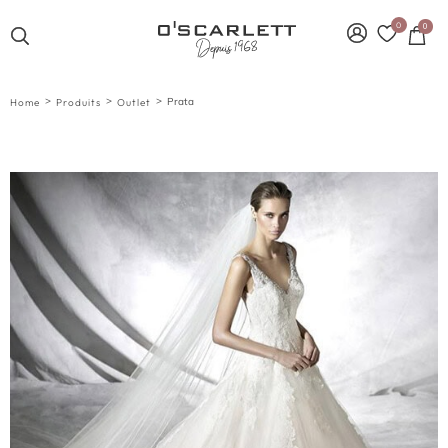
0
0
>
>
>
Prata
Home
Produits
Outlet