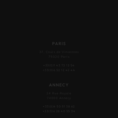
PARIS
37, Cours de Vincennes
75020 Paris
+33(0)1 43 73 13 54
+33(0)6 52 12 42 44
ANNECY
24 Rue Royale
74000 Annecy
+33(0)4 50 51 38 62
+33(0)6 28 40 55 34