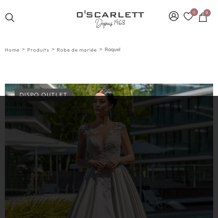
0
0
>
>
>
Raquel
Home
Produits
Robe de mariée
DISPO OUTLET