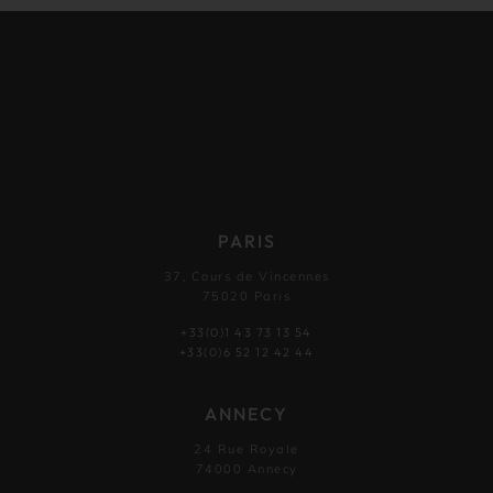
PARIS
37, Cours de Vincennes
75020 Paris
+33(0)1 43 73 13 54
+33(0)6 52 12 42 44
ANNECY
24 Rue Royale
74000 Annecy