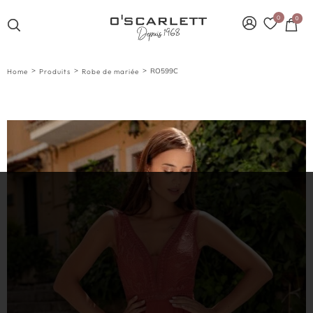
0
0
>
>
>
RO599C
Home
Produits
Robe de mariée