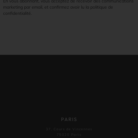
En vous abonnant, vous acceptez de recevoir des communications
marketing par email, et confirmez avoir lu la politique de
confidentialité.
PARIS
37, Cours de Vincennes
75020 Paris