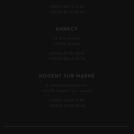
+33(0)1 43 73 13 54
+33(0)6 52 12 42 44
ANNECY
24 Rue Royale
74000 Annecy
+33(0)4 50 51 38 62
+33(0)6 28 40 55 34
NOGENT SUR MARNE
4, Boulevard Gallieni
94130 Nogent-sur-marne
+33(0)1 43 24 11 92
+33(0)6 18 08 52 48