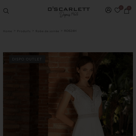
0
0
>
>
>
RO624H
Home
Produits
Robe de soirée
DISPO OUTLET