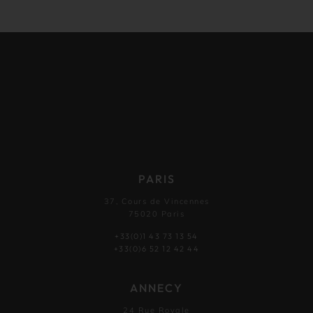
PARIS
37, Cours de Vincennes
75020 Paris
+33(0)1 43 73 13 54
+33(0)6 52 12 42 44
ANNECY
24 Rue Royale