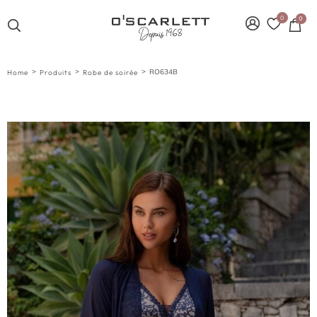
0
0
>
>
>
RO634B
Home
Produits
Robe de soirée