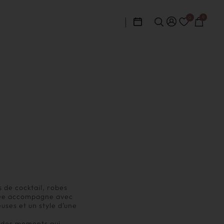
0
0
s de cocktail, robes
inée accompagne avec
uses et un style d’une
s des moments qui