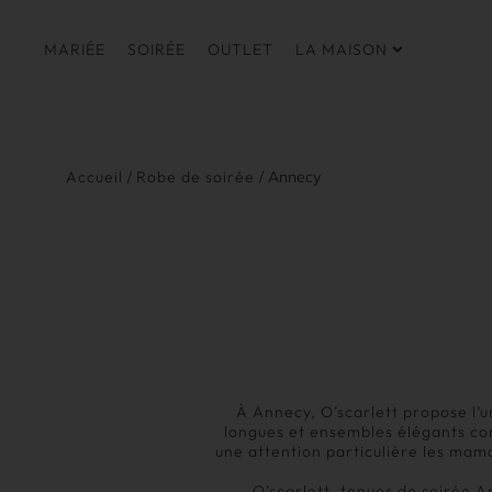
MARIÉE
SOIRÉE
OUTLET
LA MAISON
Accueil
/
Robe de soirée
/ Annecy
À Annecy, O’scarlett propose l’u
longues et ensembles élégants co
une attention particulière les mama
O’scarlett, tenues de soirée A