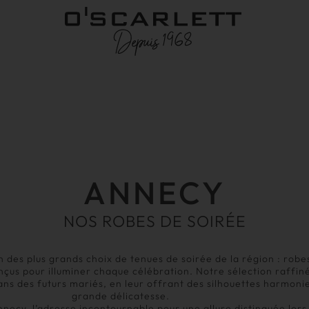
ANNECY
NOS ROBES DE SOIRÉE
n des plus grands choix de tenues de soirée de la région : robe
nçus pour illuminer chaque célébration. Notre sélection raff
ns des futurs mariés, en leur offrant des silhouettes harmonie
grande délicatesse.
nnecy, l’adresse incontournable pour une allure distinguée lor