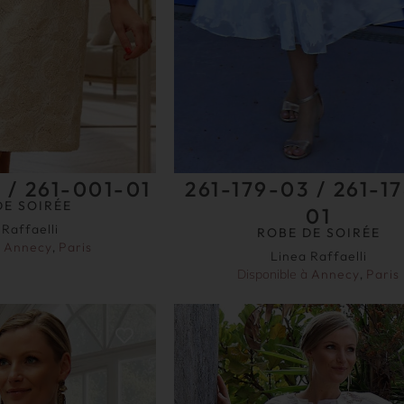
 / 261-001-01
261-179-03 / 261-1
DE SOIRÉE
01
 Raffaelli
ROBE DE SOIRÉE
à
Annecy
,
Paris
Linea Raffaelli
Disponible à
Annecy
,
Paris