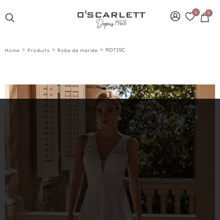
0
0
>
>
>
RO715C
Home
Produits
Robe de mariée