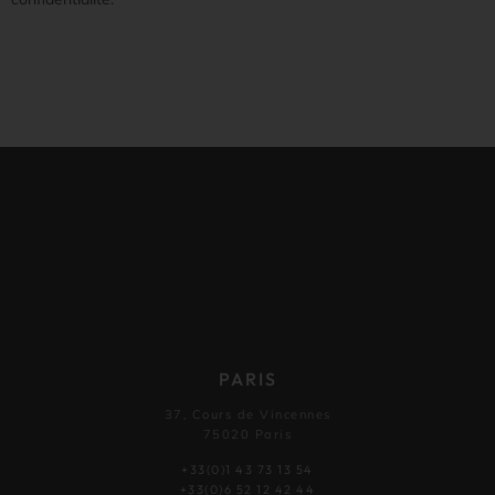
PARIS
37, Cours de Vincennes
75020 Paris
+33(0)1 43 73 13 54
+33(0)6 52 12 42 44