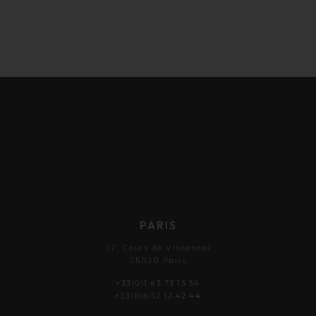
PARIS
37, Cours de Vincennes
75020 Paris
+33(0)1 43 73 13 54
+33(0)6 52 12 42 44