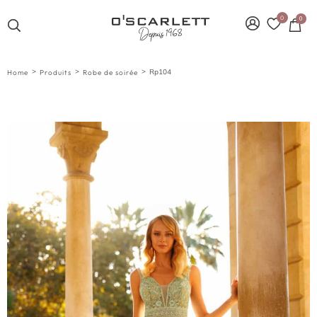
0
0
>
>
>
Rp104
Home
Produits
Robe de soirée