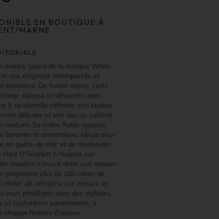
ONIBLE EN BOUTIQUE À
ENT/MARNE
DITORIALE
e mariée Saura de la marque White
ne une élégance intemporelle et
t tendance. De forme sirène, cette
ariage épouse la silhouette avec
e à sa dentelle raffinée, son bustier
rence délicate et son dos nu sublimé
ns couture. Sa traîne fluide apporte
e bohème et romantique, idéale pour
e en quête de chic et de modernité.
e chez O’Scarlett à Nogent-sur-
tte création s’inscrit dans une maison
on proposant plus de 200 robes de
n atelier de retouche sur mesure et
-vous privilégiés avec des stylistes,
s et couturières passionnées, à
e chaque histoire d’amour.