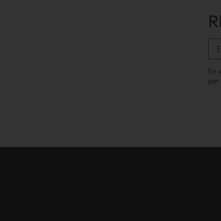
R
En 
par 