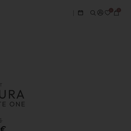
0
0
T
URA
TE ONE
€
0
€