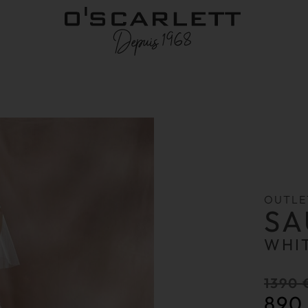
OUTLE
SA
WHI
1390
89