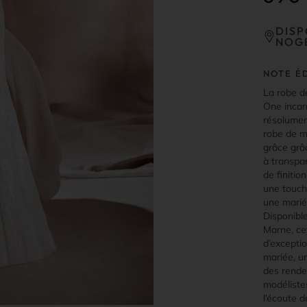
DISP
NOG
NOTE É
La robe d
One incar
résolumen
robe de m
grâce grâc
à transpa
de finitio
une touch
une marié
Disponibl
Marne, ce
d’excepti
mariée, u
des rendez
modéliste
l’écoute d