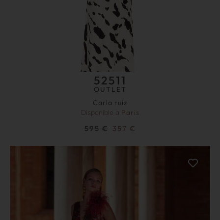
52511
OUTLET
Carla ruiz
Disponible à
Paris
595
€
357
€