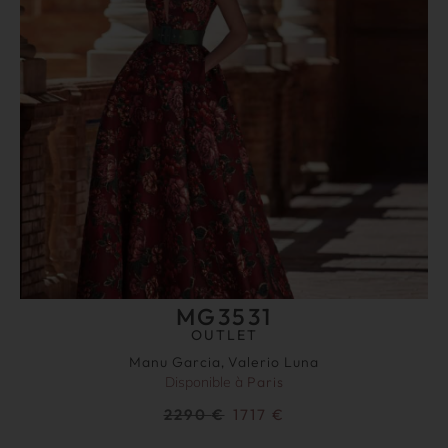
MG3531
OUTLET
Manu Garcia
,
Valerio Luna
Disponible à
Paris
2290
€
1717
€