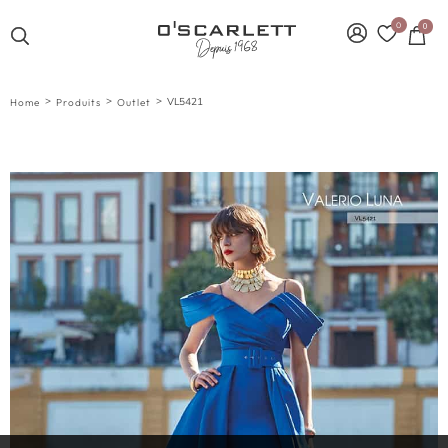
0
0
>
>
>
VL5421
Home
Produits
Outlet