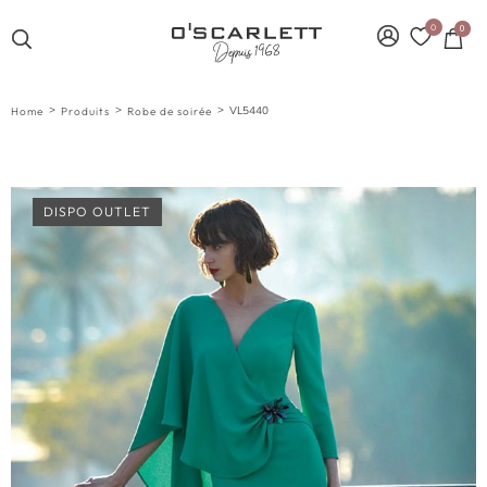
0
0
>
>
>
VL5440
Home
Produits
Robe de soirée
DISPO OUTLET