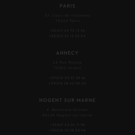
PARIS
37, Cours de Vincennes
75020 Paris
+33(0)1 43 73 13 54
+33(0)6 52 12 42 44
ANNECY
24 Rue Royale
74000 Annecy
+33(0)4 50 51 38 62
+33(0)6 28 40 55 34
NOGENT SUR MARNE
4, Boulevard Gallieni
94130 Nogent-sur-marne
+33(0)1 43 24 11 92
+33(0)6 18 08 52 48