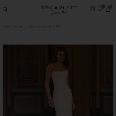
0
0
>
>
>
Zoé
Home
Produits
Robe de mariée