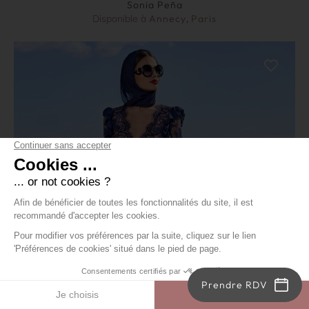
Sonia Peña
Disponible à
Annecy
,
Paris
Prendre RDV