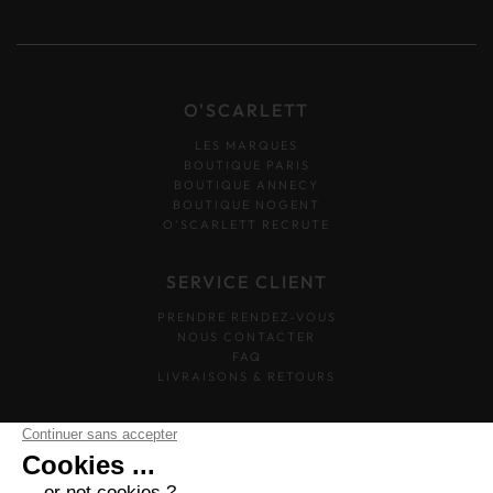
O'SCARLETT
LES MARQUES
BOUTIQUE PARIS
BOUTIQUE ANNECY
BOUTIQUE NOGENT
O’SCARLETT RECRUTE
SERVICE CLIENT
PRENDRE RENDEZ-VOUS
NOUS CONTACTER
FAQ
LIVRAISONS & RETOURS
SUIVEZ-NOUS
O'SCARLETT