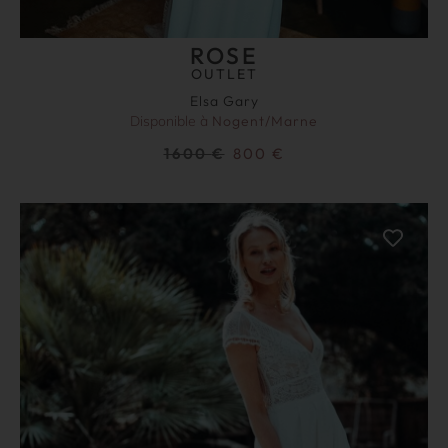
ROSE
OUTLET
Elsa Gary
Disponible à
Nogent/Marne
1600
€
800
€