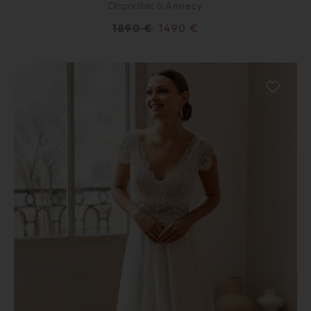
Disponible à
Annecy
1890
€
1490
€