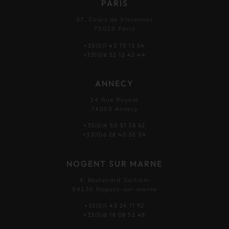
PARIS
37, Cours de Vincennes
75020 Paris
+33(0)1 43 73 13 54
+33(0)6 52 12 42 44
ANNECY
24 Rue Royale
74000 Annecy
+33(0)4 50 51 38 62
+33(0)6 28 40 55 34
NOGENT SUR MARNE
4, Boulevard Gallieni
94130 Nogent-sur-marne
+33(0)1 43 24 11 92
+33(0)6 18 08 52 48