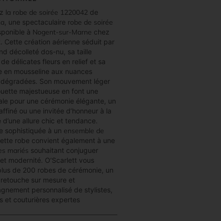
ez
la robe de soirée 1220042
de
na
, une spectaculaire
robe de soirée
sponible à
Nogent-sur-Marne
chez
t. Cette création aérienne séduit par
nd décolleté dos-nu, sa taille
de délicates fleurs en relief et sa
de en mousseline aux nuances
e dégradées. Son mouvement léger
houette majestueuse en font une
ale pour une cérémonie élégante, un
affiné ou une invitée d’honneur à la
 d’une allure chic et tendance.
ve sophistiquée à un
ensemble de
cette robe convient également à une
s mariés
souhaitant conjuguer
et modernité. O’Scarlett vous
lus de 200 robes de cérémonie, un
e retouche sur mesure et
gnement personnalisé de stylistes,
s et couturières expertes