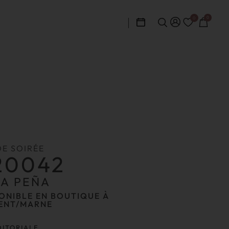
0
0
DE SOIRÉE
20042
IA PEÑA
ONIBLE EN BOUTIQUE À
ENT/MARNE
DITORIALE