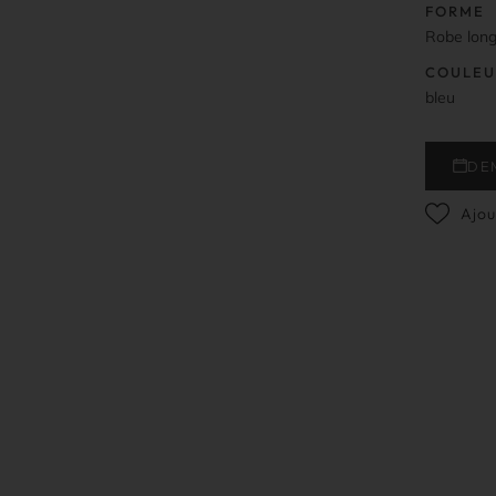
FORME
Robe lon
COULEU
bleu
DE
Ajou