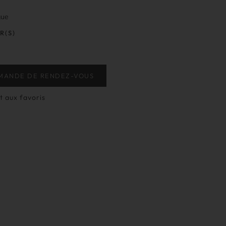
gue
R(S)
MANDE DE RENDEZ-VOUS
t aux favoris