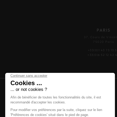
PARIS
37, Cours de Vince
75020 Paris
+33(0)1 43 73 13 
+33(0)6 52 12 42 
O'SCARLETT
LES MARQUES
BOUTIQUE PARIS
BOUTIQUE ANNECY