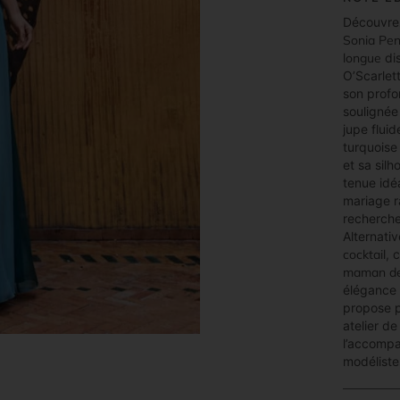
Découvr
Sonia Pe
longue
di
O’Scarlet
son profo
soulignée 
jupe flui
turquois
et sa sil
tenue idé
mariage r
recherche
Alternati
cocktail
, 
maman de
élégance 
propose p
atelier d
l’accompa
modéliste