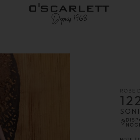
ROBE 
12
SON
DISP
NOG
NOTE É