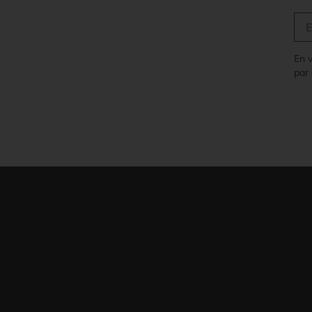
En 
par 