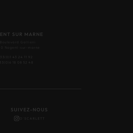
ENT SUR MARNE
 Boulevard Gallieni
0 Nogent-sur-marne
33(0)1 43 24 11 92
33(0)6 18 08 52 48
SUIVEZ-NOUS
O'SCARLETT