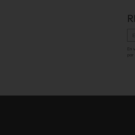
R
En 
par 