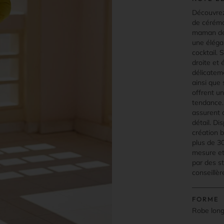
Découvrez
de cérémo
maman des
une éléga
cocktail. 
droite et
délicatem
ainsi que
offrent un
tendance.
assurent 
détail. Di
création b
plus de 30
mesure e
par des st
conseillèr
FORME
Robe lon