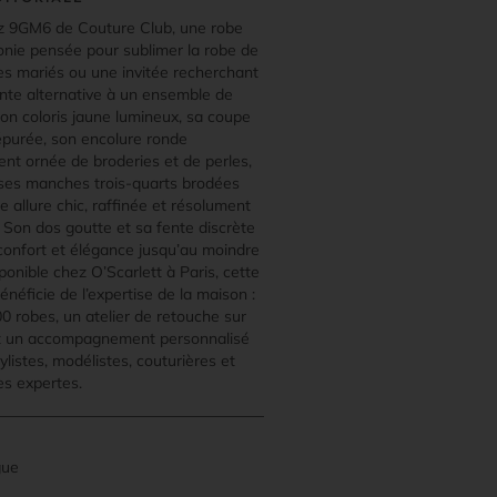
 9GM6 de Couture Club, une robe
nie pensée pour sublimer la robe de
 mariés ou une invitée recherchant
nte alternative à un ensemble de
Son coloris jaune lumineux, sa coupe
 épurée, son encolure ronde
ent ornée de broderies et de perles,
 ses manches trois-quarts brodées
e allure chic, raffinée et résolument
 Son dos goutte et sa fente discrète
confort et élégance jusqu’au moindre
sponible chez O’Scarlett à Paris, cette
énéficie de l’expertise de la maison :
0 robes, un atelier de retouche sur
t un accompagnement personnalisé
ylistes, modélistes, couturières et
es expertes.
gue