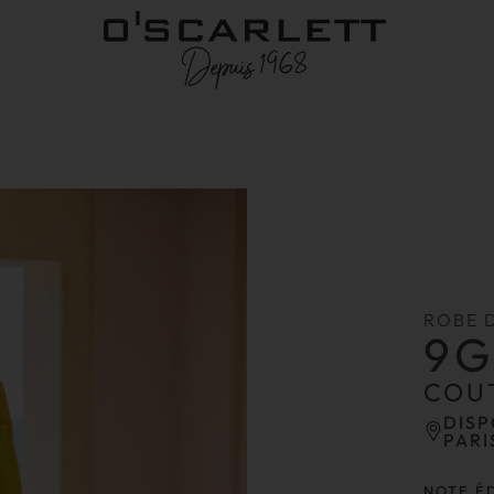
ROBE 
9
COU
DISP
PARI
NOTE É