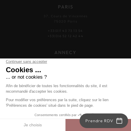
PARIS
37, Cours de Vincennes
75020 Paris
+33(0)1 43 73 13 54
+33(0)6 52 12 42 44
ANNECY
24 Rue Royale
74000 Annecy
+33(0)4 50 51 38 62
+33(0)6 28 40 55 34
NOGENT SUR MARNE
4, Boulevard Gallieni
94130 Nogent-sur-marne
Prendre RDV
+33(0)1 43 24 11 92
+33(0)6 18 08 52 48