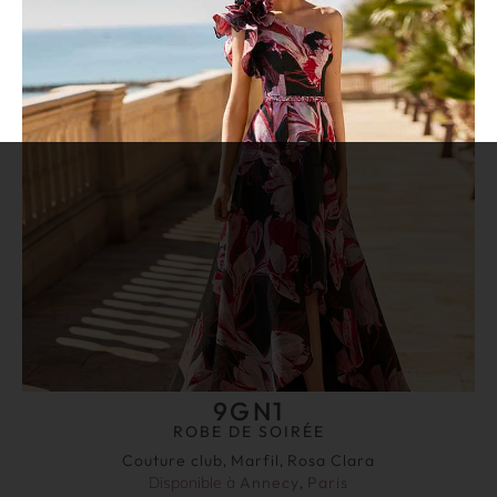
9GN1
ROBE DE SOIRÉE
Couture club
,
Marfil
,
Rosa Clara
Disponible à
Annecy
,
Paris