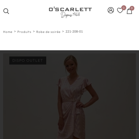
0
0
>
>
>
221-208-01
Home
Produits
Robe de soirée
DISPO OUTLET