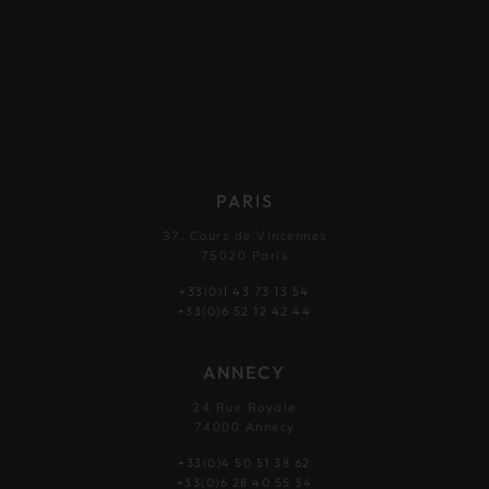
PARIS
37, Cours de Vincennes
75020 Paris
+33(0)1 43 73 13 54
+33(0)6 52 12 42 44
ANNECY
24 Rue Royale
74000 Annecy
+33(0)4 50 51 38 62
+33(0)6 28 40 55 34