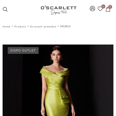
0
0
>
>
>
MG3612
Home
Produits
En avant-première
DISPO OUTLET