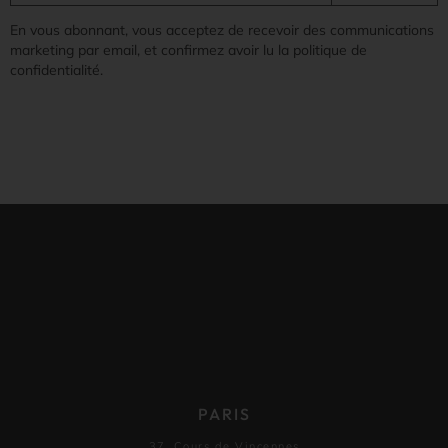
En vous abonnant, vous acceptez de recevoir des communications
marketing par email, et confirmez avoir lu la politique de
confidentialité.
PARIS
37, Cours de Vincennes