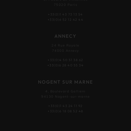
75020 Paris
+33(0)1 43 73 13 54
+33(0)6 52 12 42 44
ANNECY
24 Rue Royale
74000 Annecy
+33(0)4 50 51 38 62
+33(0)6 28 40 55 34
NOGENT SUR MARNE
4, Boulevard Gallieni
94130 Nogent-sur-marne
+33(0)1 43 24 11 92
+33(0)6 18 08 52 48