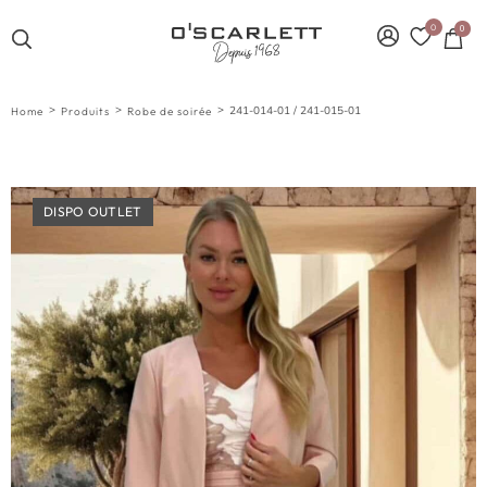
0
0
>
>
>
241-014-01 / 241-015-01
Home
Produits
Robe de soirée
DISPO OUTLET