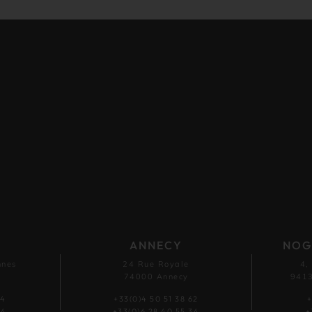
ANNECY
NOG
nnes
24 Rue Royale
4,
74000 Annecy
9413
54
+33(0)4 50 51 38 62
+
44
+33(0)6 28 40 55 34
+