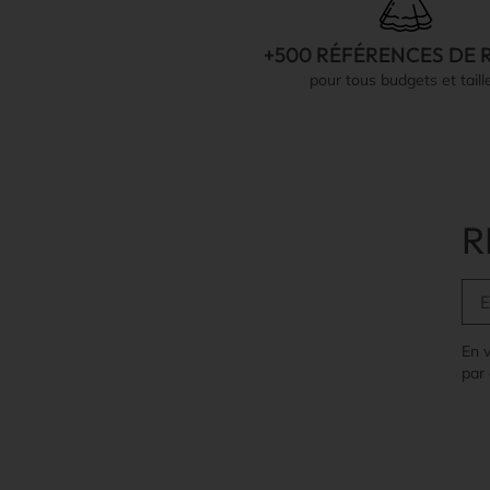
+500 RÉFÉRENCES DE 
pour tous budgets et taill
R
En 
par 