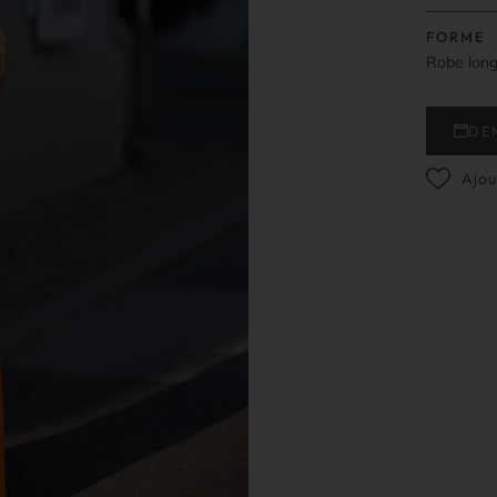
FORME
Robe lon
DE
Ajou