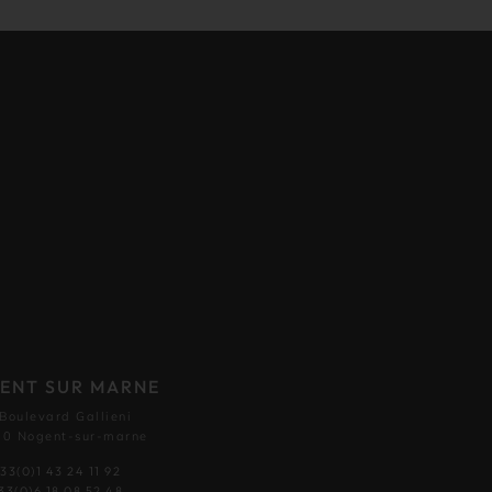
ENT SUR MARNE
 Boulevard Gallieni
0 Nogent-sur-marne
33(0)1 43 24 11 92
33(0)6 18 08 52 48