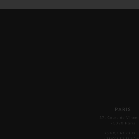
PARIS
37, Cours de Vince
75020 Paris
+33(0)1 43 73 13 
+33(0)6 52 12 42 