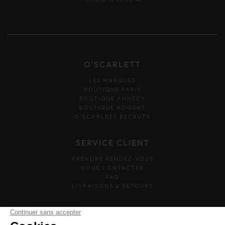
O'SCARLETT
LES MARQUES
BOUTIQUE PARIS
BOUTIQUE ANNECY
BOUTIQUE NOGENT
O’SCARLETT RECRUTE
SERVICE CLIENT
PRENDRE RENDEZ-VOUS
NOUS CONTACTER
FAQ
LIVRAISONS & RETOURS
SUIVEZ-NOUS