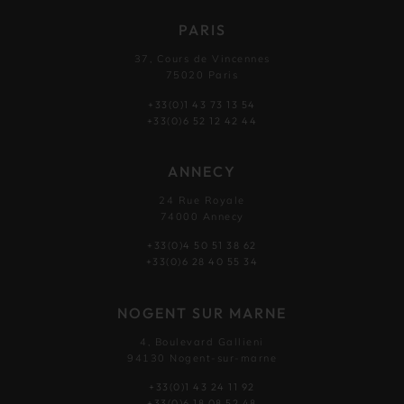
PARIS
37, Cours de Vincennes
75020 Paris
+33(0)1 43 73 13 54
+33(0)6 52 12 42 44
ANNECY
24 Rue Royale
74000 Annecy
+33(0)4 50 51 38 62
+33(0)6 28 40 55 34
NOGENT SUR MARNE
4, Boulevard Gallieni
94130 Nogent-sur-marne
+33(0)1 43 24 11 92
+33(0)6 18 08 52 48