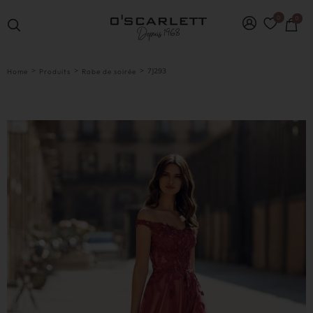
0
0
>
>
>
7J293
Home
Produits
Robe de soirée