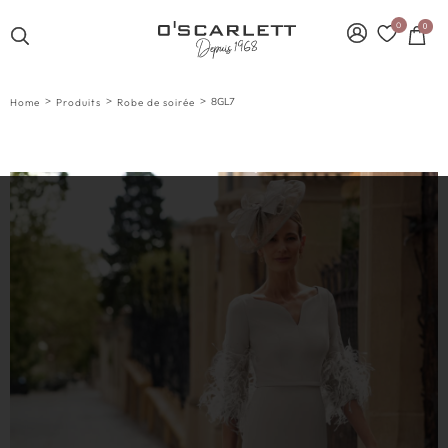
0
0
>
>
>
8GL7
Home
Produits
Robe de soirée