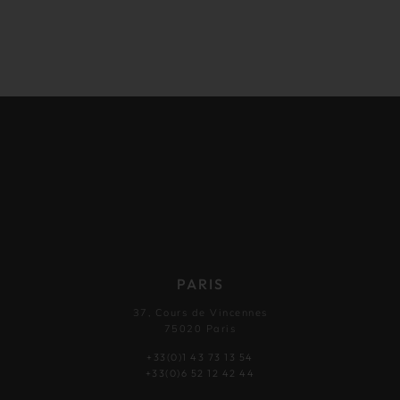
PARIS
37, Cours de Vincennes
75020 Paris
+33(0)1 43 73 13 54
+33(0)6 52 12 42 44