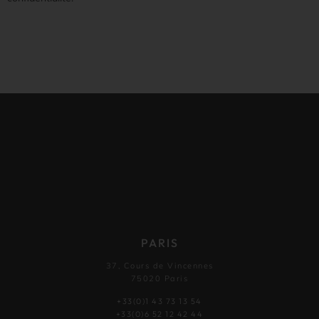
PARIS
37, Cours de Vincennes
75020 Paris
+33(0)1 43 73 13 54
+33(0)6 52 12 42 44