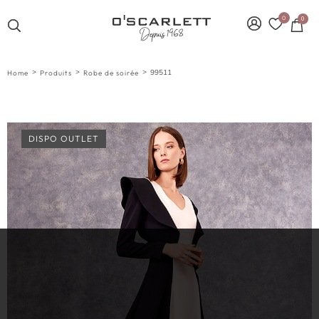
0
0
>
>
>
99511
Home
Produits
Robe de soirée
DISPO OUTLET