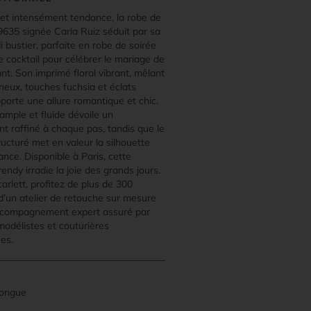
 et intensément tendance, la robe de
99635 signée Carla Ruiz séduit par sa
 bustier, parfaite en robe de soirée
e cocktail pour célébrer le mariage de
nt. Son imprimé floral vibrant, mêlant
neux, touches fuchsia et éclats
porte une allure romantique et chic.
ample et fluide dévoile un
 raffiné à chaque pas, tandis que le
ructuré met en valeur la silhouette
nce. Disponible à Paris, cette
rendy irradie la joie des grands jours.
rlett, profitez de plus de 300
d’un atelier de retouche sur mesure
ccompagnement expert assuré par
 modélistes et couturières
es.
longue