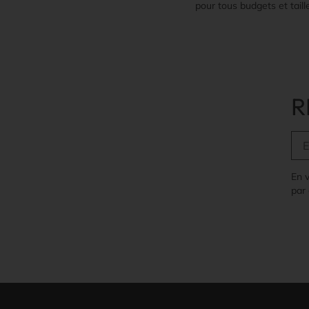
pour tous budgets et taill
R
En 
par 