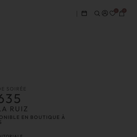
0
0
DE SOIRÉE
635
A RUIZ
ONIBLE EN BOUTIQUE À
S
DITORIALE