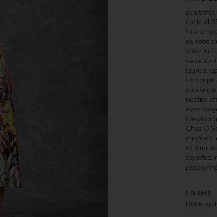
Éclatante
cocktail 
forme midi
ou robe d
votre enfa
verts lumi
jaunes, ap
La coupe 
mouvement
bustier st
avec éléga
création t
Chez O’Sca
modèles, 
et d’un a
stylistes,
passionné
FORME
Robe mi-