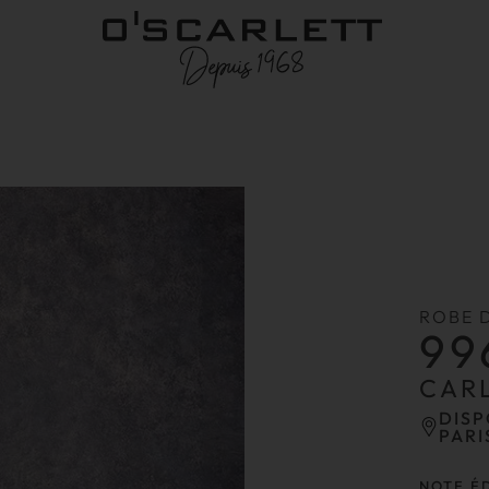
ROBE 
99
CARL
DISP
PARI
NOTE É