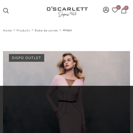
0
0
>
>
>
Ahiepo
Home
Produits
Robe de soirée
DISPO OUTLET