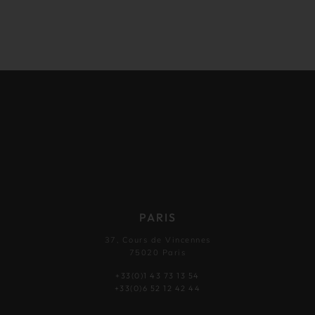
PARIS
37, Cours de Vincennes
75020 Paris
+33(0)1 43 73 13 54
+33(0)6 52 12 42 44