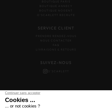
BOUTIQUE PARIS
BOUTIQUE ANNECY
BOUTIQUE NOGENT
O’SCARLETT RECRUTE
SERVICE CLIENT
PRENDRE RENDEZ-VOUS
NOUS CONTACTER
FAQ
LIVRAISONS & RETOURS
SUIVEZ-NOUS
O'SCARLETT
Mentions légales
–
Données personnelles
–
Cookies