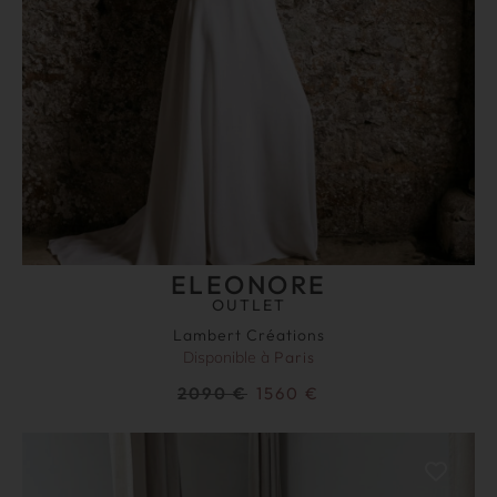
ELEONORE
OUTLET
Lambert Créations
Disponible à
Paris
2090
€
1560
€