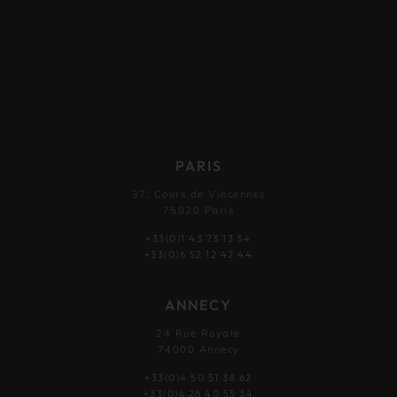
PARIS
37, Cours de Vincennes
75020 Paris
+33(0)1 43 73 13 54
+33(0)6 52 12 42 44
ANNECY
24 Rue Royale
74000 Annecy
+33(0)4 50 51 38 62
+33(0)6 28 40 55 34