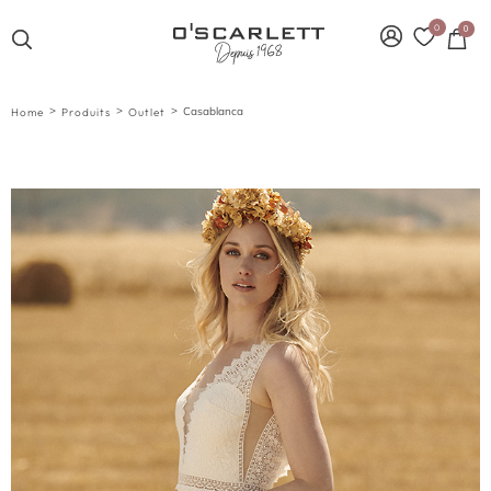
0
0
>
>
>
Casablanca
Home
Produits
Outlet