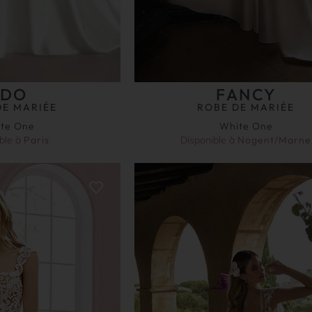
EDO
FANCY
DE MARIÉE
ROBE DE MARIÉE
te One
White One
ble à
Paris
Disponible à
Nogent/Marne