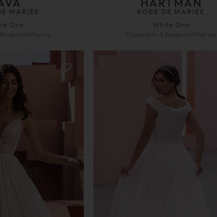
AVA
HARTMAN
DE MARIÉE
ROBE DE MARIÉE
te One
White One
Nogent/Marne
Disponible à
Nogent/Marne