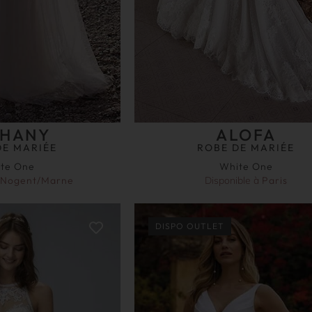
THANY
ALOFA
DE MARIÉE
ROBE DE MARIÉE
te One
White One
Nogent/Marne
Disponible à
Paris
DISPO OUTLET