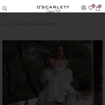
0
0
>
>
>
Garmin
Home
Produits
Robe de mariée