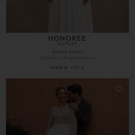
HONOREE
OUTLET
Rembo Atelier
Disponible à
Nogent/Marne
1990
€
995
€