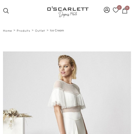
0
0
>
>
>
Ice Cream
Home
Produits
Outlet