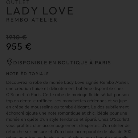
OUTLET
LADY LOVE
REMBO ATELIER
1910
€
955
€
DISPONIBLE EN BOUTIQUE À PARIS
NOTE ÉDITORIALE
Découvrez la robe de mariée Lady Love signée Rembo Atelier,
une création fluide et délicatement bohème disponible chez
O’Scarlett à Paris. Cette robe de mariage fluide séduit par son
top en dentelle raffinée, ses manchettes aériennes et sa jupe
en crêpe de mousseline au tombé élégant. Le dos subtilement
échancré ajoute une note romantique et chic, idéale pour une
mariée en quête d’un style tendance et épuré. Chez O’Scarlett,
vous profitez d’un accompagnement d’expertes, d’un atelier de
retouche sur mesure et d’un choix incomparable de plus de 300
robes pour trouver la pièce qui révélera votre beauté naturelle.