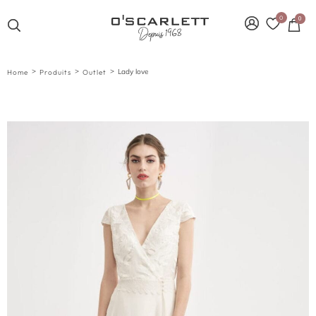
0
0
>
>
>
Lady love
Home
Produits
Outlet