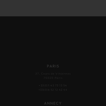
PARIS
37, Cours de Vincennes
75020 Paris
+33(0)1 43 73 13 54
+33(0)6 52 12 42 44
ANNECY