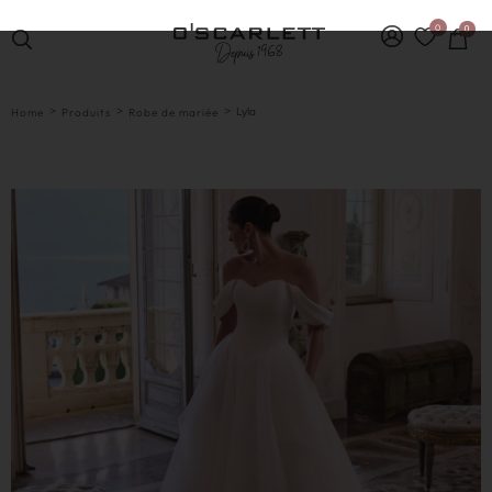
0
0
>
>
>
Lyla
Home
Produits
Robe de mariée