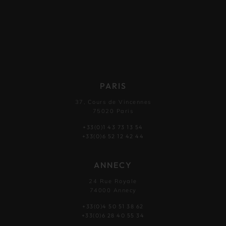
PARIS
37, Cours de Vincennes
75020 Paris
+33(0)1 43 73 13 54
+33(0)6 52 12 42 44
ANNECY
24 Rue Royale
74000 Annecy
+33(0)4 50 51 38 62
+33(0)6 28 40 55 34