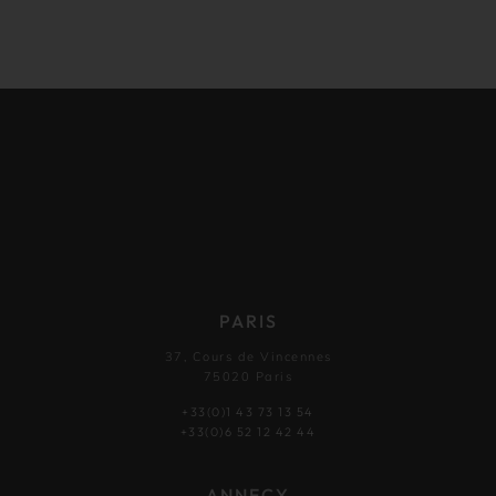
PARIS
37, Cours de Vincennes
75020 Paris
+33(0)1 43 73 13 54
+33(0)6 52 12 42 44
ANNECY