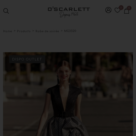
0
0
>
>
>
MG3320
Home
Produits
Robe de soirée
DISPO OUTLET