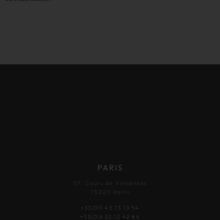
PARIS
37, Cours de Vincennes
75020 Paris
+33(0)1 43 73 13 54
+33(0)6 52 12 42 44