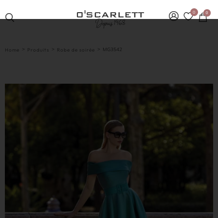
0
0
>
>
>
MG3542
Home
Produits
Robe de soirée