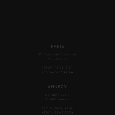
PARIS
37, Cours de Vincennes
75020 Paris
+33(0)1 43 73 13 54
+33(0)6 52 12 42 44
ANNECY
24 Rue Royale
74000 Annecy
+33(0)4 50 51 38 62
+33(0)6 28 40 55 34