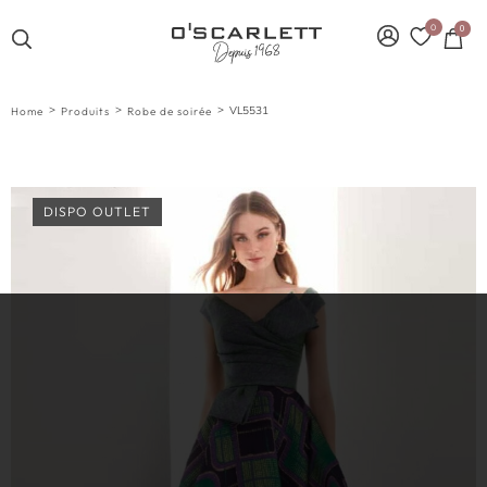
0
0
>
>
>
VL5531
Home
Produits
Robe de soirée
DISPO OUTLET