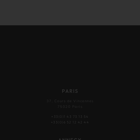
PARIS
37, Cours de Vincennes
75020 Paris
+33(0)1 43 73 13 54
+33(0)6 52 12 42 44
ANNECY