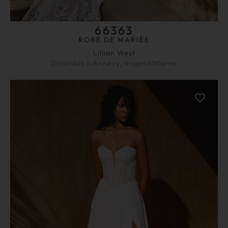
66363
ROBE DE MARIÉE
Lillian West
Disponible à
Annecy
,
Nogent/Marne