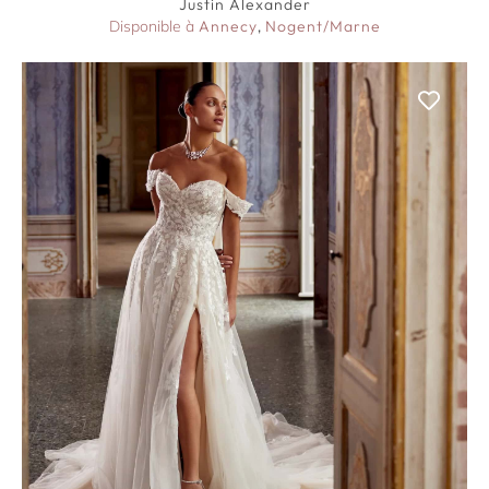
Justin Alexander
Disponible à
Annecy
,
Nogent/Marne