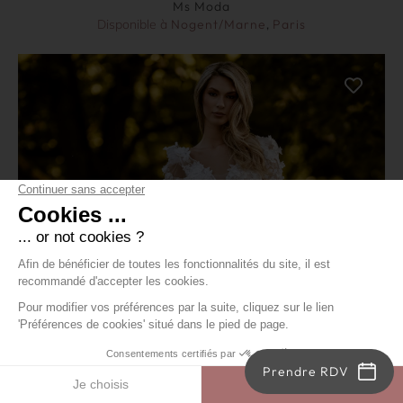
Ms Moda
Disponible à
Nogent/Marne
,
Paris
Prendre RDV