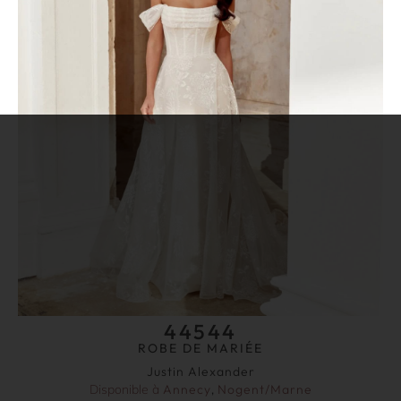
44544
ROBE DE MARIÉE
Justin Alexander
Disponible à
Annecy
,
Nogent/Marne