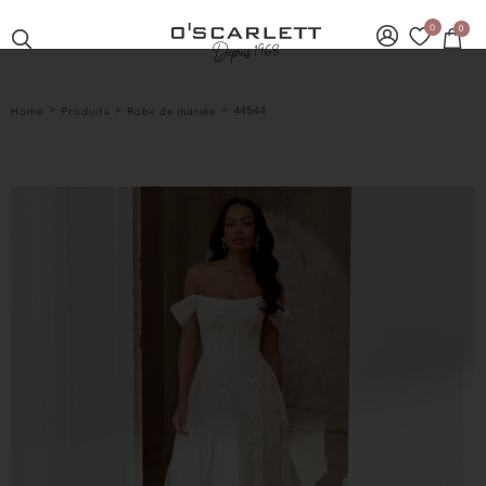
0
0
>
>
>
44544
Home
Produits
Robe de mariée