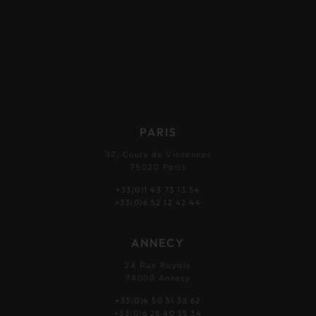
PARIS
37, Cours de Vincennes
75020 Paris
+33(0)1 43 73 13 54
+33(0)6 52 12 42 44
ANNECY
24 Rue Royale
74000 Annecy
+33(0)4 50 51 38 62
+33(0)6 28 40 55 34