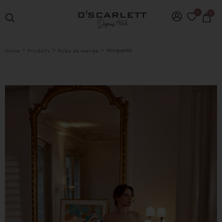
0
0
>
>
>
Marguerite
Home
Produits
Robe de mariée