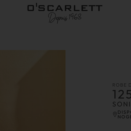
ROBE 
12
SON
DISP
NOG