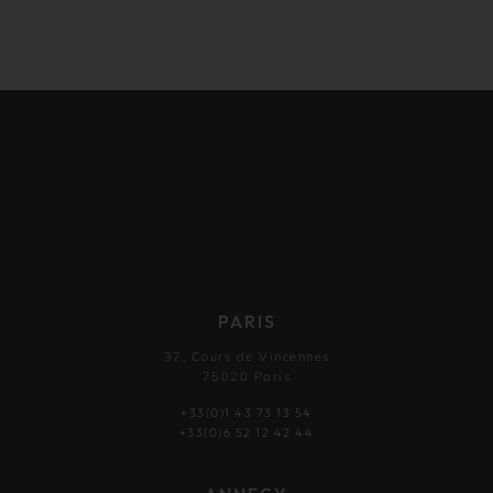
PARIS
37, Cours de Vincennes
75020 Paris
+33(0)1 43 73 13 54
+33(0)6 52 12 42 44