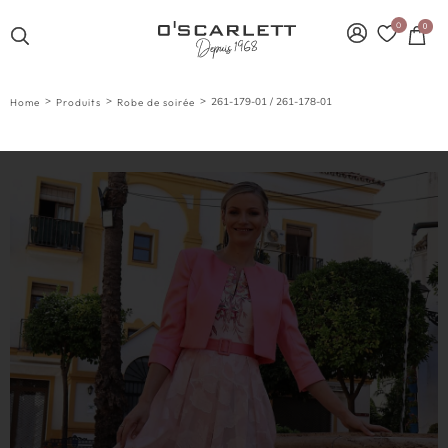
0
0
>
>
>
261-179-01 / 261-178-01
Home
Produits
Robe de soirée