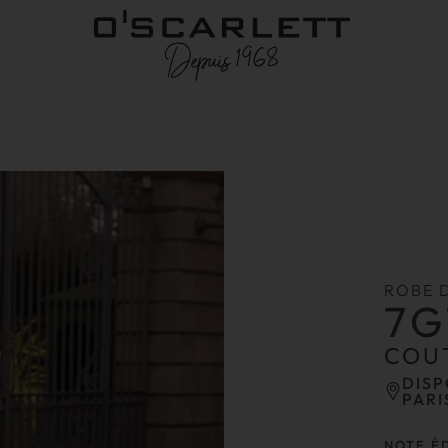
ROBE 
7G
COU
DISP
PARI
NOTE É