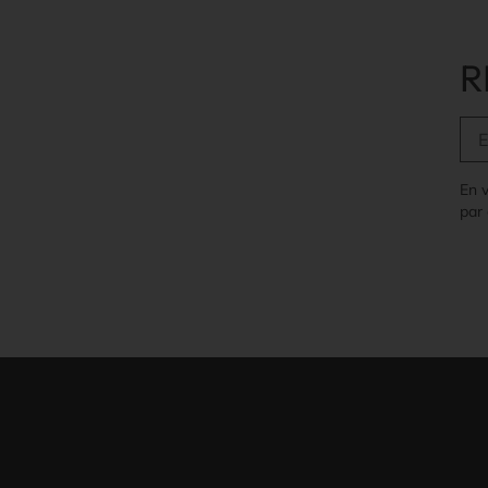
R
En 
par 