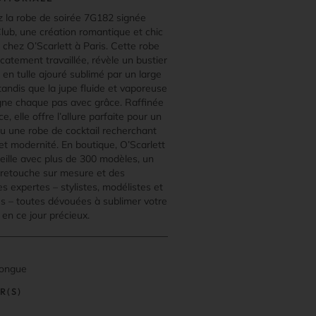
 la robe de soirée 7G182 signée
lub, une création romantique et chic
 chez O’Scarlett à Paris. Cette robe
licatement travaillée, révèle un bustier
en tulle ajouré sublimé par un large
tandis que la jupe fluide et vaporeuse
e chaque pas avec grâce. Raffinée
e, elle offre l’allure parfaite pour un
u une robe de cocktail recherchant
et modernité. En boutique, O’Scarlett
eille avec plus de 300 modèles, un
e retouche sur mesure et des
es expertes – stylistes, modélistes et
es – toutes dévouées à sublimer votre
 en ce jour précieux.
longue
R(S)