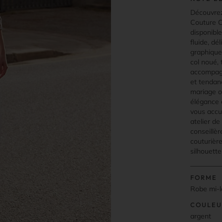
Découvrez
Couture C
disponible
fluide, dé
graphique 
col noué, 
accompagn
et tendanc
mariage o
élégance 
vous accu
atelier d
conseillèr
couturièr
silhouette
FORME
Robe mi-
COULEU
argent