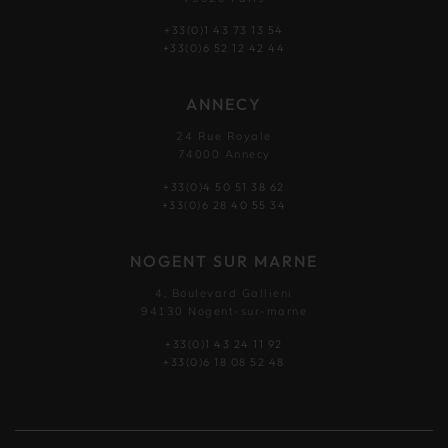
+33(0)1 43 73 13 54
+33(0)6 52 12 42 44
ANNECY
24 Rue Royale
74000 Annecy
+33(0)4 50 51 38 62
+33(0)6 28 40 55 34
NOGENT SUR MARNE
4, Boulevard Gallieni
94130 Nogent-sur-marne
+33(0)1 43 24 11 92
+33(0)6 18 08 52 48