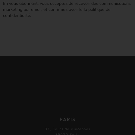
En vous abonnant, vous acceptez de recevoir des communications
marketing par email, et confirmez avoir lu la politique de
confidentialité.
PARIS
37, Cours de Vincennes
75020 Paris